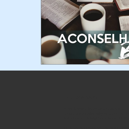
FALE CONOSCO
Atendimento Secretaria Acadêmica
contato.sbiblicodosul@gmail.com
| 051-
Atendimento de segunda a sexta: 13:30 
Rua Machado de Assis, 620 - Bairro Ideal, No