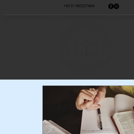
+55 51 983227669