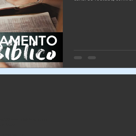
983227669 (TIM/ Whatsapp)
até 18:00
vo Hamburgo - RS